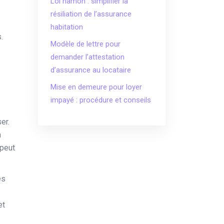
Loi hamon : simplifier la
résiliation de l’assurance
habitation
.
Modèle de lettre pour
demander l’attestation
d’assurance au locataire
Mise en demeure pour loyer
impayé : procédure et conseils
er.
n
 peut
es
et