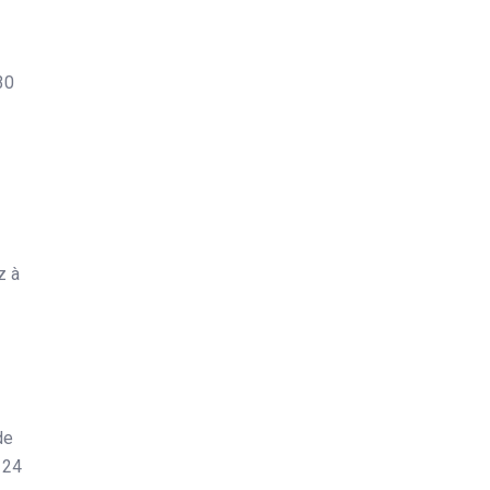
30
z à
de
 24