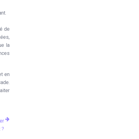
nt.
dé de
tées,
ue la
ences
et en
çade.
aiter
er
 ?