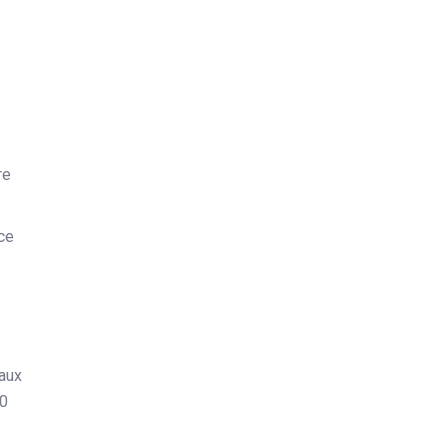
re
ace
 aux
30