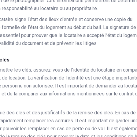
 et de le photographier. Ces informations permettront de détermin
 responsabilité au locataire ou au propriétaire.
taire signe l’état des lieux d’entrée et conserve une copie du
 formelle de l’état du logement au début du bail. La signature de
 essentiel pour prouver que le locataire a accepté l’état du loge
validité du document et de prévenir les litiges.
clés
mettre les clés, assurez-vous de l’identité du locataire en compa
 de location. La vérification de l’identité est une étape important
ne personne non autorisée. Il est important de demander au locata
e et de la comparer aux informations mentionnées sur le contrat 
e des clés et des justificatifs de la remise des clés. En cas de
rapidement remplacer les serrures. Il est important de garder un
r pouvoir les remplacer en cas de perte ou de vol. Il est égalem
 de la remise des clés pour prouver la date et les conditions de l