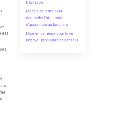
habitation
en
Modèle de lettre pour
.
demander l’attestation
d’assurance au locataire
ez-
é est
Mise en demeure pour loyer
impayé : procédure et conseils
ciés,
e
et
vous
trée
de