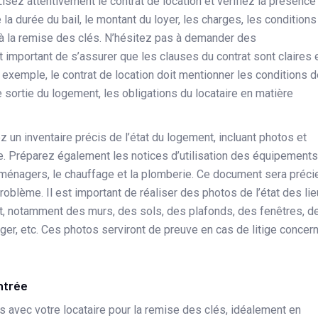
Lisez attentivement le contrat de location et vérifiez la présence
a durée du bail, le montant du loyer, les charges, les conditions
es à la remise des clés. N’hésitez pas à demander des
t important de s’assurer que les clauses du contrat sont claires 
r exemple, le contrat de location doit mentionner les conditions 
e sortie du logement, les obligations du locataire en matière
z un inventaire précis de l’état du logement, incluant photos et
e. Préparez également les notices d’utilisation des équipements
ménagers, le chauffage et la plomberie. Ce document sera préci
roblème. Il est important de réaliser des photos de l’état des li
t, notamment des murs, des sols, des plafonds, des fenêtres, d
ager, etc. Ces photos serviront de preuve en cas de litige concer
entrée
 avec votre locataire pour la remise des clés, idéalement en