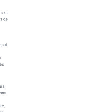
es et
ts de
ppui.
s
les
rs,
ions.
re,