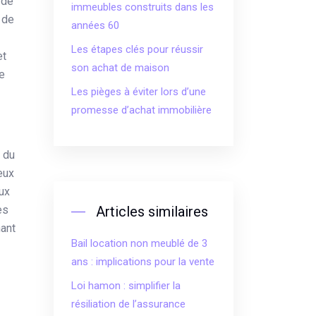
 de
immeubles construits dans les
 de
années 60
Les étapes clés pour réussir
et
son achat de maison
de
Les pièges à éviter lors d’une
promesse d’achat immobilière
 du
eux
eux
es
Articles similaires
nant
Bail location non meublé de 3
ans : implications pour la vente
Loi hamon : simplifier la
résiliation de l’assurance