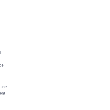
,
z
 de
 une
ment