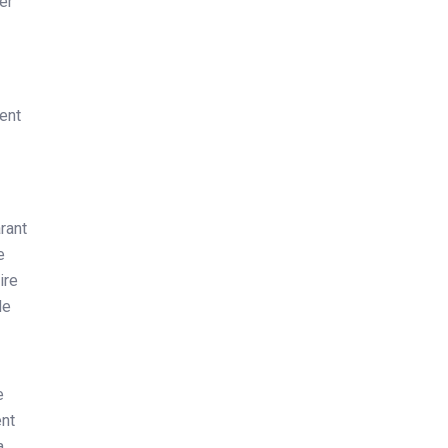
er
ment
rant
e
ire
de
e
ent
a