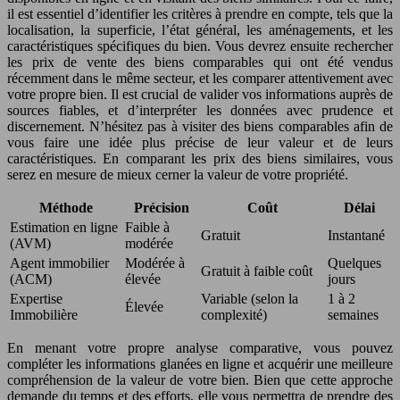
il est essentiel d’identifier les critères à prendre en compte, tels que la
localisation, la superficie, l’état général, les aménagements, et les
caractéristiques spécifiques du bien. Vous devrez ensuite rechercher
les prix de vente des biens comparables qui ont été vendus
récemment dans le même secteur, et les comparer attentivement avec
votre propre bien. Il est crucial de valider vos informations auprès de
sources fiables, et d’interpréter les données avec prudence et
discernement. N’hésitez pas à visiter des biens comparables afin de
vous faire une idée plus précise de leur valeur et de leurs
caractéristiques. En comparant les prix des biens similaires, vous
serez en mesure de mieux cerner la valeur de votre propriété.
Méthode
Précision
Coût
Délai
Estimation en ligne
Faible à
Gratuit
Instantané
(AVM)
modérée
Agent immobilier
Modérée à
Quelques
Gratuit à faible coût
(ACM)
élevée
jours
Expertise
Variable (selon la
1 à 2
Élevée
Immobilière
complexité)
semaines
En menant votre propre analyse comparative, vous pouvez
compléter les informations glanées en ligne et acquérir une meilleure
compréhension de la valeur de votre bien. Bien que cette approche
demande du temps et des efforts, elle vous permettra de prendre des